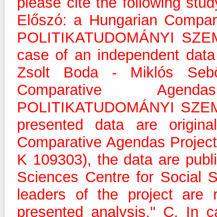
please cite the following stu
Előszó: a Hungarian Compar
POLITIKATUDOMÁNYI SZEMLE
case of an independent data a
Zsolt Boda - Miklós Sebő
Comparative Agend
POLITIKATUDOMÁNYI SZEMLE 
presented data are origina
Comparative Agendas Projec
K 109303), the data are pub
Sciences Centre for Social 
leaders of the project are 
presented analysis." C. In c