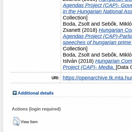
Agendas Project (CAP)- Gover
in the Hungarian National A
Collection]
Boda, Zsolt
and
Sebők, Mikló
Zsanett
(2018)
Hungarian Co
Agendas Project (CAP)-Parli
speeches of hungarian prime
Collection]
Boda, Zsolt
and
Sebők, Mikló
István
(2018)
Hungarian Com
Project (CAP)- Media.
[Data C
https://openarchive.tk.mta.hu/
URI:
Additional details
Actions (login required)
View Item