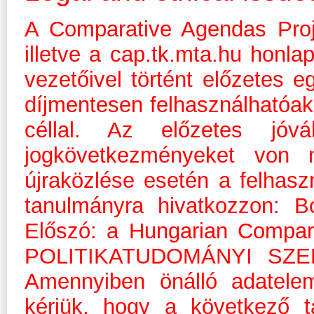
A Comparative Agendas Proj
illetve a cap.tk.mta.hu honla
vezetőivel történt előzetes 
díjmentesen felhasználhatóak 
céllal. Az előzetes jóvá
jogkövetkezményeket von 
újraközlése esetén a felhasz
tanulmányra hivatkozzon: B
Előszó: a Hungarian Compar
POLITIKATUDOMÁNYI SZEML
Amennyiben önálló adatelem
kérjük, hogy a következő t