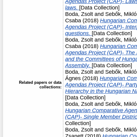
Agendas Project (CAP)- Law
laws.
[Data Collection]
Boda, Zsolt
and
Sebők, Mikló
Csaba
(2018)
Hungarian Com
Agendas Project (CAP)- Interp
questions.
[Data Collection]
Boda, Zsolt
and
Sebők, Mikló
Csaba
(2018)
Hungarian Com
Agendas Project (CAP)- The
and the Committees of Hunga
Assembly.
[Data Collection]
Boda, Zsolt
and
Sebők, Mikló
Ágnes
(2018)
Hungarian Com
Related papers or data
Agendas Project (CAP)- Party 
collections:
Hierarchy in the Hungarian N
[Data Collection]
Boda, Zsolt
and
Sebők, Mikló
Hungarian Comparative Agen
(CAP)- Single Member Distri
Collection]
Boda, Zsolt
and
Sebők, Mikló
Zsanett
(2018)
Hungarian Co