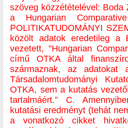
szöveg közzétételével: Boda Z
a Hungarian Comparative
POLITIKATUDOMÁNYI SZEMLE 2
közölt adatok eredetileg a
vezetett, "Hungarian Compar
című OTKA által finanszír
származnak, az adatokat
Társadalomtudományi Kuta
OTKA, sem a kutatás vezetői 
tartalmáért.” C. Amennyib
kutatási eredményt (tehát nem
a vonatkozó cikket hivat