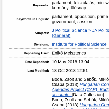
parlament, felszólalás, minisz
Keywords:
kormány, ülésnap
parliament, opposition, prime 
Keywords in English:
government, session
J Political Science > JA Polit
Subjects:
(General)
Institute for Political Science
Divisions:
Enikő Meiszterics
Depositing User:
10 May 2018 13:04
Date Deposited:
18 Oct 2018 12:51
Last Modified:
Boda, Zsolt
and
Sebők, Mikló
Csaba
(2018)
Hungarian Com
Agendas Project (CAP)- Budg
accounts.
[Data Collection]
Boda, Zsolt
and
Sebők, Mikló
Csaba
(2018)
Hungarian Com