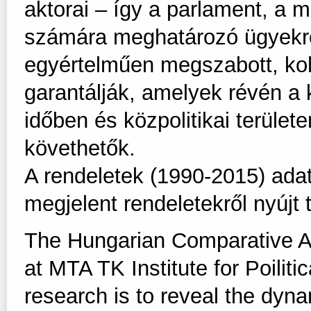
aktorai – így a parlament, a 
számára meghatározó ügyekrő
egyértelműen megszabott, ko
garantálják, amelyek révén a 
időben és közpolitikai terül
követhetők.
A rendeletek (1990-2015) ada
megjelent rendeletekről nyújt 
The Hungarian Comparative A
at MTA TK Institute for Poilit
research is to reveal the dyna