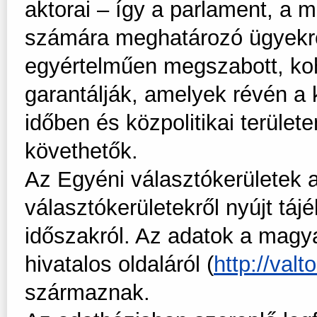
aktorai – így a parlament, a 
számára meghatározó ügyekrő
egyértelműen megszabott, ko
garantálják, amelyek révén a 
időben és közpolitikai terül
követhetők.
Az Egyéni választókerületek 
választókerületekről nyújt táj
időszakról. Az adatok a magy
hivatalos oldaláról (
http://valt
származnak.