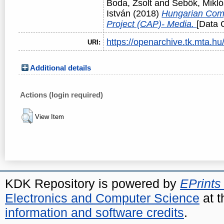
Boda, Zsolt
and
Sebők, Mikló
István
(2018)
Hungarian Com
Project (CAP)- Media.
[Data C
https://openarchive.tk.mta.hu/
URI:
Additional details
Actions (login required)
View Item
KDK Repository is powered by
EPrints
Electronics and Computer Science
at t
information and software credits
.