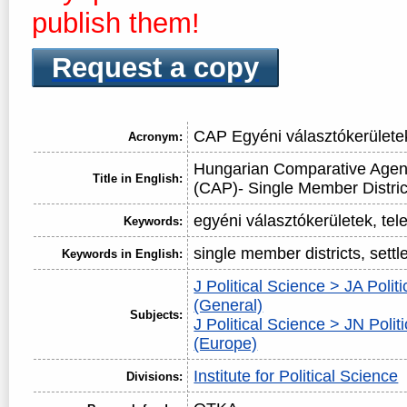
publish them!
Request a copy
CAP Egyéni választókerülete
Acronym:
Hungarian Comparative Agen
Title in English:
(CAP)- Single Member Distric
egyéni választókerületek, tel
Keywords:
single member districts, sett
Keywords in English:
J Political Science > JA Polit
(General)
Subjects:
J Political Science > JN Politi
(Europe)
Institute for Political Science
Divisions: