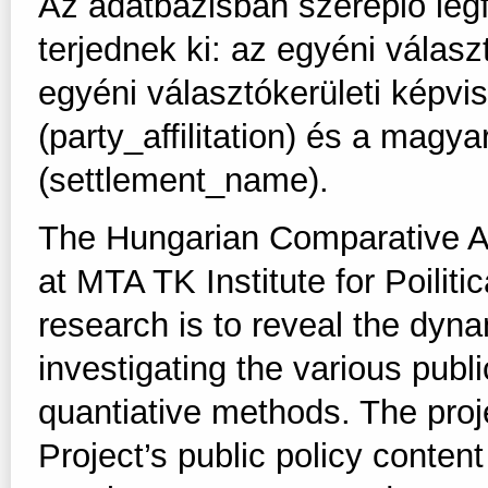
Az adatbázisban szereplő leg
terjednek ki: az egyéni válas
egyéni választókerületi képvi
(party_affilitation) és a magy
(settlement_name).
The Hungarian Comparative A
at MTA TK Institute for Poilit
research is to reveal the dyna
investigating the various publ
quantiative methods. The proj
Project’s public policy conte