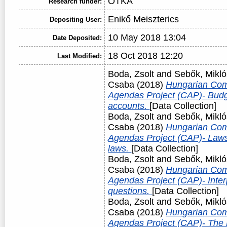
OTKA
Research funder:
Enikő Meiszterics
Depositing User:
10 May 2018 13:04
Date Deposited:
18 Oct 2018 12:20
Last Modified:
Boda, Zsolt
and
Sebők, Mikló
Csaba
(2018)
Hungarian Com
Agendas Project (CAP)- Budg
accounts.
[Data Collection]
Boda, Zsolt
and
Sebők, Mikló
Csaba
(2018)
Hungarian Com
Agendas Project (CAP)- Law
laws.
[Data Collection]
Boda, Zsolt
and
Sebők, Mikló
Csaba
(2018)
Hungarian Com
Agendas Project (CAP)- Interp
questions.
[Data Collection]
Boda, Zsolt
and
Sebők, Mikló
Csaba
(2018)
Hungarian Com
Agendas Project (CAP)- The