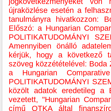
jogkövetkezményeket von 
újraközlése esetén a felhasz
tanulmányra hivatkozzon: B
Előszó: a Hungarian Compar
POLITIKATUDOMÁNYI SZEML
Amennyiben önálló adatelem
kérjük, hogy a következő t
szöveg közzétételével: Boda Z
a Hungarian Comparative
POLITIKATUDOMÁNYI SZEMLE 2
közölt adatok eredetileg a
vezetett, "Hungarian Compar
című OTKA által finanszír