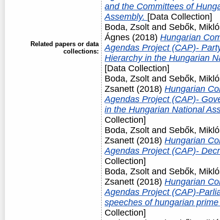
and the Committees of Hunga
Assembly.
[Data Collection]
Boda, Zsolt
and
Sebők, Mikló
Ágnes
(2018)
Hungarian Com
Related papers or data
Agendas Project (CAP)- Party 
collections:
Hierarchy in the Hungarian N
[Data Collection]
Boda, Zsolt
and
Sebők, Mikló
Zsanett
(2018)
Hungarian Co
Agendas Project (CAP)- Gover
in the Hungarian National A
Collection]
Boda, Zsolt
and
Sebők, Mikló
Zsanett
(2018)
Hungarian Co
Agendas Project (CAP)- Dec
Collection]
Boda, Zsolt
and
Sebők, Mikló
Zsanett
(2018)
Hungarian Co
Agendas Project (CAP)-Parli
speeches of hungarian prime
Collection]