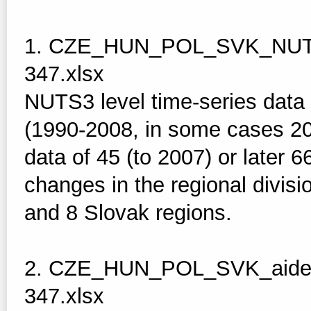
1. CZE_HUN_POL_SVK_NUTS3
347.xlsx
NUTS3 level time-series data 
(1990-2008, in some cases 201
data of 45 (to 2007) or later 
changes in the regional divis
and 8 Slovak regions.
2. CZE_HUN_POL_SVK_aided
347.xlsx