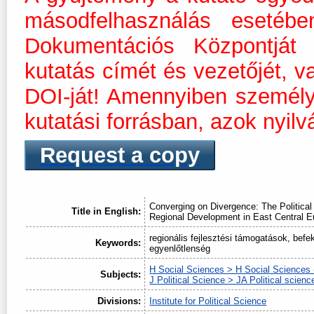
másodfelhasználás esetéb
Dokumentációs Központját m
kutatás címét és vezetőjét, v
DOI-ját! Amennyiben személ
kutatási forrásban, azok nyilv
Request a copy
Converging on Divergence: The Politic
Title in English:
Regional Development in East Central E
regionális fejlesztési támogatások, befek
Keywords:
egyenlőtlenség
H Social Sciences > H Social Sciences 
Subjects:
J Political Science > JA Political scienc
Divisions:
Institute for Political Science