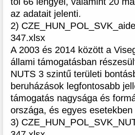
től 66 lengyel, valamint 20 m
az adatait jelenti.
2) CZE_HUN_POL_SVK_aided
347.xlsx
A 2003 és 2014 között a Vise
állami támogatásban részesül
NUTS 3 szintű területi bontás
beruházások legfontosabb jell
támogatás nagysága és formáj
országa, és egyes esetekben 
3) CZE_HUN_POL_SVK_NUTS
347.xlsx