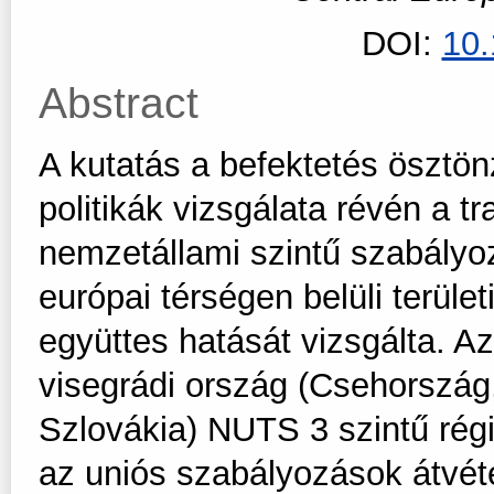
DOI:
10
Abstract
A kutatás a befektetés ösztönz
politikák vizsgálata révén a t
nemzetállami szintű szabályo
európai térségen belüli terüle
együttes hatását vizsgálta. 
visegrádi ország (Csehország
Szlovákia) NUTS 3 szintű rég
az uniós szabályozások átvétel