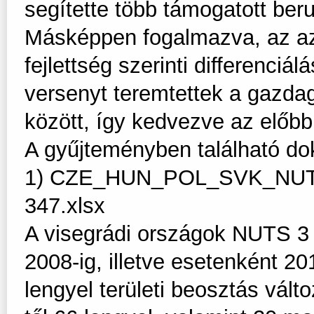
segítette több támogatott ber
Másképpen fogalmazva, az azon
fejlettség szerinti differenciál
versenyt teremtettek a gazd
között, így kedvezve az előbb
A gyűjteményben található d
1) CZE_HUN_POL_SVK_NUTS3
347.xlsx
A visegrádi országok NUTS 3 s
2008-ig, illetve esetenként 2
lengyel területi beosztás válto