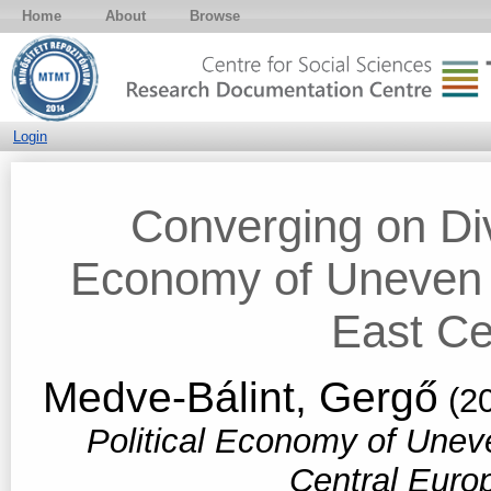
Home
About
Browse
Login
Converging on Div
Economy of Uneven 
East Ce
Medve-Bálint, Gergő
(2
Political Economy of Unev
Central Euro