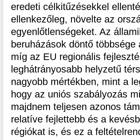
eredeti célkitűzésekkel ellen
ellenkezőleg, növelte az orszá
egyenlőtlenségeket. Az államil
beruházások döntő többsége a 
míg az EU regionális fejleszt
leghátrányosabb helyzetű tér
nagyobb mértékben, mint a le
hogy az uniós szabályozás mi
majdnem teljesen azonos támo
relatíve fejlettebb és a kevésb
régiókat is, és ez a feltétel